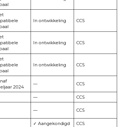
paal
et
patibele
In ontwikkeling
CCS
paal
et
patibele
In ontwikkeling
CCS
paal
et
patibele
In ontwikkeling
CCS
paal
naf
—
CCS
ljaar 2024
—
CCS
—
CCS
✓ Aangekondigd
CCS