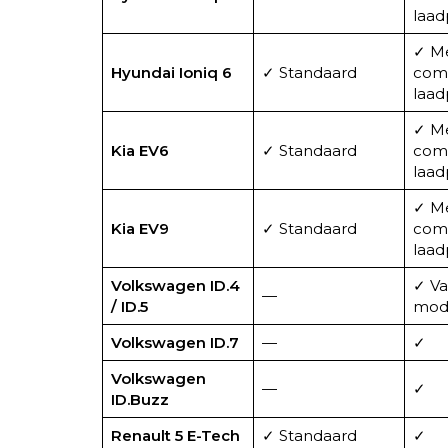
laad
✓ M
Hyundai Ioniq 6
✓ Standaard
com
laad
✓ M
Kia EV6
✓ Standaard
com
laad
✓ M
Kia EV9
✓ Standaard
com
laad
Volkswagen ID.4
✓ Va
—
/ ID.5
mode
Volkswagen ID.7
—
✓
Volkswagen
—
✓
ID.Buzz
Renault 5 E-Tech
✓ Standaard
✓