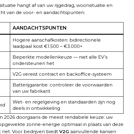
 situatie hangt af van uw rijgedrag, woonsituatie en
icht van de voor- en aandachtspunten:
AANDACHTSPUNTEN
Hogere aanschafkosten: bidirectionele
laadpaal kost €1.500 – €3.000+
Beperkte modellenkeuze — niet alle EV’s
ondersteunen het
V2G vereist contract en backoffice-systeem
Batterijgarantie: controleer de voorwaarden
van uw fabrikant
Wet- en regelgeving en standaarden zijn nog
eid
deels in ontwikkeling
in 2026 doorgaans de meest rendabele keuze: uw
e opgewekte zonne-energie optimaal in plaats van deze
t net. Voor bedrijven biedt
V2G
aanvullende kansen