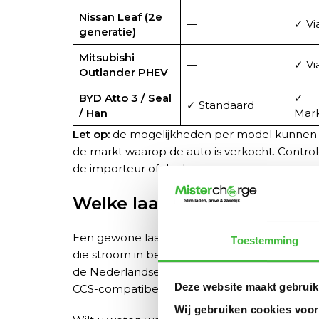
Nissan Leaf (2e
—
✓ V
generatie)
Mitsubishi
—
✓ V
Outlander PHEV
BYD Atto 3 / Seal
✓
✓ Standaard
/ Han
Mark
Let op:
de mogelijkheden per model kunnen ve
de markt waarop de auto is verkocht. Controle
de importeur of dealer.
Welke laadpaal heeft u nod
Een gewone laadpaal is niet voldoende voor 
Toestemming
die stroom in beide richtingen kan verwerke
de Nederlandse markt. Eén van de bekendste
Deze website maakt gebruik
CCS-compatibele bidirectionele thuisladers b
Wij gebruiken cookies voor