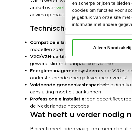
Wilt u weten welke bidirectionele laadpaal pr
en scherpe prijzen te bieden
artikel over
welke laadpaal bidirectioneel kan
cookies om functies voor so
advies op maat.
je gebruik van onze site met
informatie met andere gegeve
Technische eisen aan een bidi
Compatibele laadstandaard:
CCS (meest gang
Alleen Noodzakelij
modellen zoals de Nissan Leaf)
V2G/V2H-certificering:
de laadpaal moet gecer
gewone slimme laadpaal volstaat niet
Energiemanagementsysteem:
voor V2G is e
ondersteunende energieleverancier vereist
Voldoende groepenkastcapaciteit:
bidirecti
aansluiting moet dit aankunnen
Professionele installatie:
een gecertificeerde 
de Nederlandse netcodes
Wat heeft u verder nodig n
Bidirectioneel laden vraagt om meer dan allee