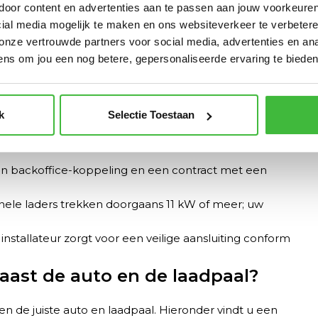
ecies bij uw auto past? Lees dan ons uitgebreide
 door content en advertenties aan te passen aan jouw voorkeur
 laden
of
start de keuzehulp
voor een persoonlijk
cial media mogelijk te maken en ons websiteverkeer te verbete
 onze vertrouwde partners voor social media, advertenties en an
ns om jou een nog betere, gepersonaliseerde ervaring te bieden
rectionele laadpaal
baar in Europa in 2026) of CHAdeMO (oudere
k
Selectie Toestaan
tificeerd zijn voor bidirectioneel gebruik. Een
en backoffice-koppeling en een contract met een
onele laders trekken doorgaans 11 kW of meer; uw
installateur zorgt voor een veilige aansluiting conform
aast de auto en de laadpaal?
n de juiste auto en laadpaal. Hieronder vindt u een