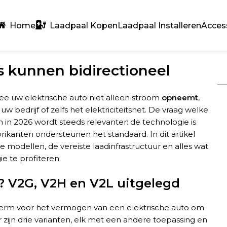
Home
Laadpaal Kopen
Laadpaal Installeren
Acces
s kunnen bidirectioneel
ee uw elektrische auto niet alleen stroom
opneemt
,
w bedrijf of zelfs het elektriciteitsnet. De vraag welke
n in 2026 wordt steeds relevanter: de technologie is
kanten ondersteunen het standaard. In dit artikel
e modellen, de vereiste laadinfrastructuur en alles wat
e te profiteren.
n? V2G, V2H en V2L uitgelegd
 term voor het vermogen van een elektrische auto om
r zijn drie varianten, elk met een andere toepassing en