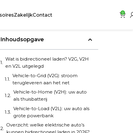
0
soires
Zakelijk
Contact
Inhoudsopgave
Wat is bidirectioneel laden? V2G, V2H
en V2L uitgelegd
Vehicle-to-Grid (V2G): stroom
terugleveren aan het net
Vehicle-to-Home (V2H): uw auto
als thuisbatterij
Vehicle-to-Load (V2L): uw auto als
grote powerbank
Overzicht: welke elektrische auto’s
kunnen bidirectioneel laden in 2026?