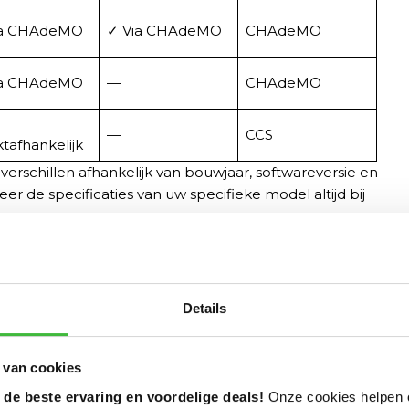
ia CHAdeMO
✓ Via CHAdeMO
CHAdeMO
ia CHAdeMO
—
CHAdeMO
—
CCS
tafhankelijk
rschillen afhankelijk van bouwjaar, softwareversie en
er de specificaties van uw specifieke model altijd bij
ig voor bidirectioneel laden?
V2G of V2H. U heeft een
bidirectionele laadpaal
nodig
Details
n. In 2026 zijn er meerdere modellen beschikbaar op
 opties is de
Zaptec Go 2 V2G
. Een van de eerste
 van cookies
eschikbaar in Nederland.
 de beste ervaring en voordelige deals!
Onze cookies helpen 