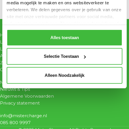
media mogelijk te maken en ons websiteverkeer te
verbeteren. We delen gegevens over je gebruik van onze
site met onze vertrouwde partners voor social media,
advertenties en analyses. Zij combineren deze informatie
met andere gegevens om jou een nog betere,
Home
gepersonaliseerde ervaring te bieden.
Alles toestaan
Laadpaal kopen
Laadpaal installeren
Accessoires
Selectie Toestaan
Zakelijk
Contact
Alleen Noodzakelijk
Mijn account
Nieuws & Tips
Algemene Voorwaarden
Privacy statement
info@mistercharge.nl
085 800 9997