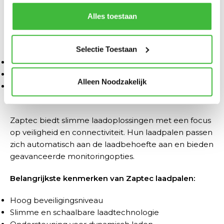
met andere gegevens om jou een nog betere,
laadpalen bieden gebruikers de mogelijkheid om
gepersonaliseerde ervaring te bieden.
Alles toestaan
hun energieverbruik efficiënt te beheren.
Belangrijkste kenmerken van Wallbox laadpalen:
Selectie Toestaan
Geïntegreerde energiemanagementopties
Snelle en efficiënte laadoplossingen
Alleen Noodzakelijk
Draadloze bediening via een mobiele app
Zaptec laadpalen – Efficiënt en veilig
Zaptec biedt slimme laadoplossingen met een focus
op veiligheid en connectiviteit. Hun laadpalen passen
zich automatisch aan de laadbehoefte aan en bieden
geavanceerde monitoringopties.
Belangrijkste kenmerken van Zaptec laadpalen:
Hoog beveiligingsniveau
Slimme en schaalbare laadtechnologie