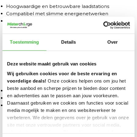
Hoogwaardige en betrouwbare laadstations
Compatibel met slimme energienetwerken
Ondersteuning voor load balancing
Ratio laadpalen – Veelzijdig en betrouwbaar
Ratio biedt flexibele laadoplossingen die compatibel
Toestemming
Details
Over
zijn met verschillende EV-modellen. Dit merk staat
bekend om zijn gebruiksvriendelijke en betaalbare
laadpalen.
Deze website maakt gebruik van cookies
Wij gebruiken cookies voor de beste ervaring en
Belangrijkste kenmerken van Ratio laadpalen:
voordelige deals!
Onze cookies helpen ons om jou het
beste aanbod en scherpe prijzen te bieden door content
Plug & Charge functionaliteit
en advertenties aan te passen aan jouw voorkeuren.
Weerbestendig en duurzaam ontwerp
Daarnaast gebruiken we cookies om functies voor social
Breed scala aan aansluitmogelijkheden
media mogelijk te maken en ons websiteverkeer te
Wallbox laadpalen – Innovatief en slim
verbeteren. We delen gegevens over je gebruik van onze
site met onze vertrouwde partners voor social media,
Wallbox ontwikkelt laadstations met geavanceerde
advertenties en analyses. Zij combineren deze informatie
energiemanagementsystemen. Hun slimme